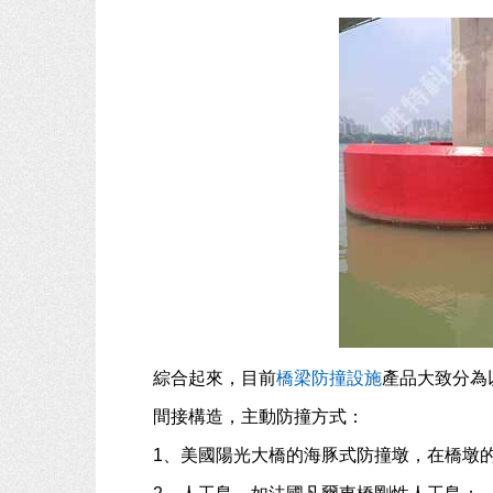
綜合起來，目前
橋梁防撞設施
產品大致分為
間接構造，主動防撞方式：
1、美國陽光大橋的海豚式防撞墩，在橋墩