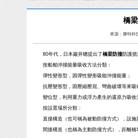
橋
來源：勝特科
80年代，日本巖井聰提出了
橋梁防撞
防護措
按船舶沖撞能量吸收方法分類：
彈性變形型，因彈性變形吸能沖撞能量；
抗壓變形型，因壓縮壓屈、彎曲破壞等來吸
變位型，利用重力或浮力產生的還原力吸收
按設置場所分類：
直接構造（也可稱為被動防撞方式），設施
間接構造（也稱為主動防撞方式），距離橋