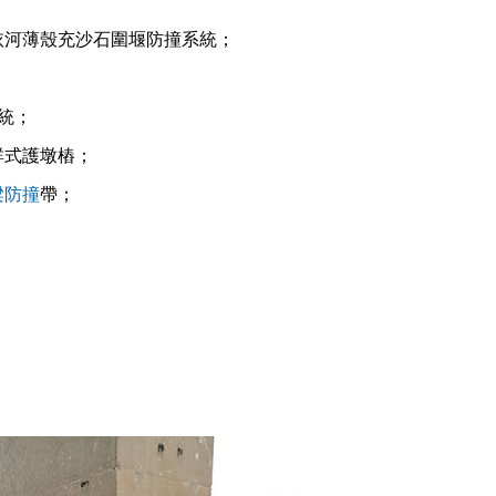
依河薄殼充沙石圍堰防撞系統；
統；
群式護墩樁；
梁防撞
帶；