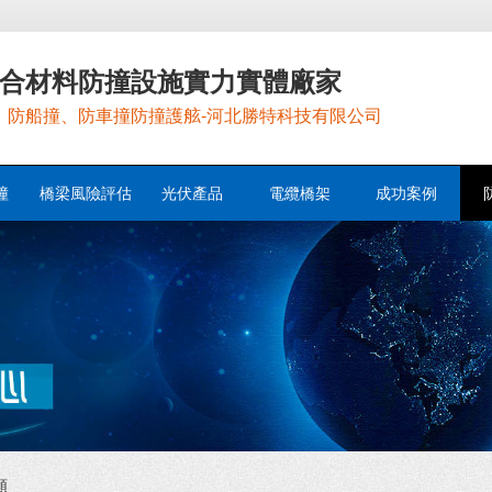
合材料防撞設施實力實體廠家
，防船撞、防車撞防撞護舷-河北勝特科技有限公司
撞
橋梁風險評估
光伏產品
電纜橋架
成功案例
類