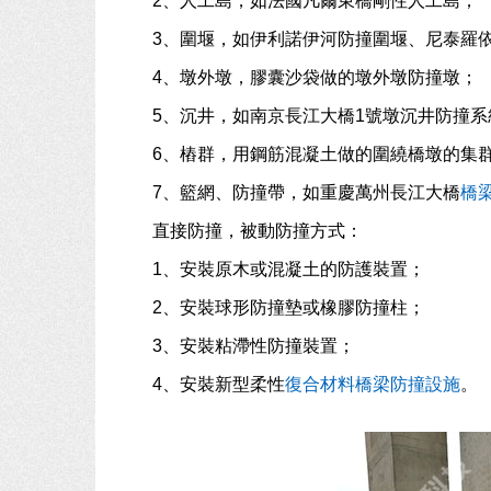
2、人工島，如法國凡爾東橋剛性人工島；
3、圍堰，如伊利諾伊河防撞圍堰、尼泰羅
4、墩外墩，膠囊沙袋做的墩外墩防撞墩；
5、沉井，如南京長江大橋1號墩沉井防撞系
6、樁群，用鋼筋混凝土做的圍繞橋墩的集
7、籃網、防撞帶，如重慶萬州長江大橋
橋
直接防撞，被動防撞方式：
1、安裝原木或混凝土的防護裝置；
2、安裝球形防撞墊或橡膠防撞柱；
3、安裝粘滯性防撞裝置；
4、安裝新型柔性
復合材料橋梁防撞設施
。