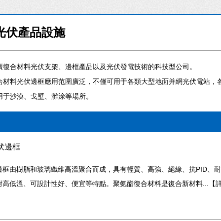
光伏產品設施
廣復合材料光伏支架、邊框產品以及光伏發電技術的科技型公司。
合材料光伏邊框應用范圍廣泛，不僅可用于各類大型地面并網光伏電站，
用于沙漠、戈壁、灘涂等場所。
伏邊框
邊框由樹脂和玻璃纖維高溫聚合而成，具有輕質、高強、絕緣、抗PID、
高低溫、可設計性好、便宜等特點。聚氨酯復合材料是復合新材料...【