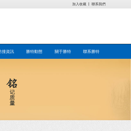
加入收藏
丨
聯系我們
防撞資訊
勝特動態
關于勝特
聯系勝特