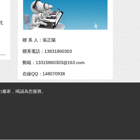
武
聯 系 人：張正陽
聯系電話：13831860303
郵箱：13315860303@163.com
在線QQ：148070938
力廠家，竭誠為您服務。