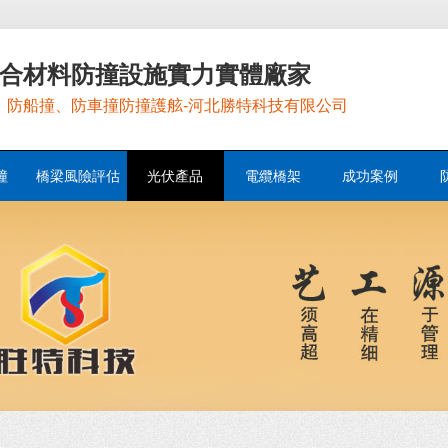
合材料防撞設施實力實體廠家
，防船撞、防車撞防撞護舷-河北勝特科技有限公司
撞
橋梁風險評估
光伏產品
電纜橋架
成功案例