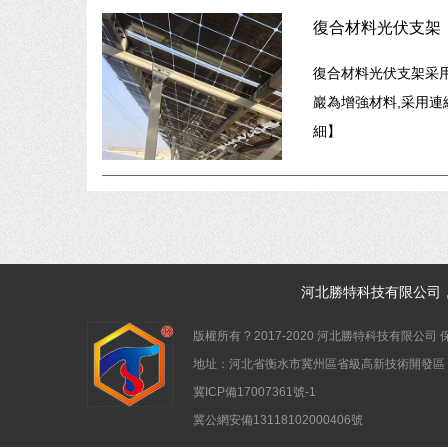
復合材料光伏支架
復合材料光伏支架采
巖為增強材料,采用連
細
】
河北
勝特科技
有限公司
版權所有 ? 2017-2020 河北勝特科技有限公司
地址：河北省衡水市冀州區省級高新技術開發區
冀ICP備17007361號-1
冀公網安備13118102000406號