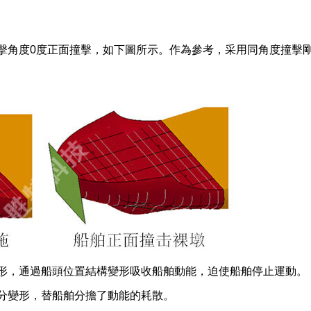
擊角度0度正面撞擊，如下圖所示。作為參考，采用同角度撞擊
形，通過船頭位置結構變形吸收船舶動能，迫使船舶停止運動。
分變形，替船舶分擔了動能的耗散。