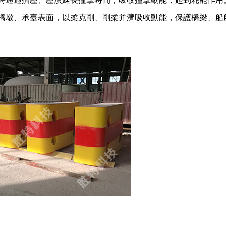
橋墩、承臺表面，以柔克剛、剛柔并濟吸收動能，保護橋梁、船