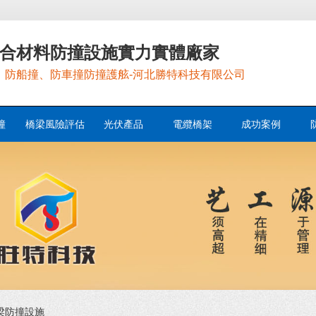
合材料防撞設施實力實體廠家
，防船撞、防車撞防撞護舷-河北勝特科技有限公司
撞
橋梁風險評估
光伏產品
電纜橋架
成功案例
梁防撞設施