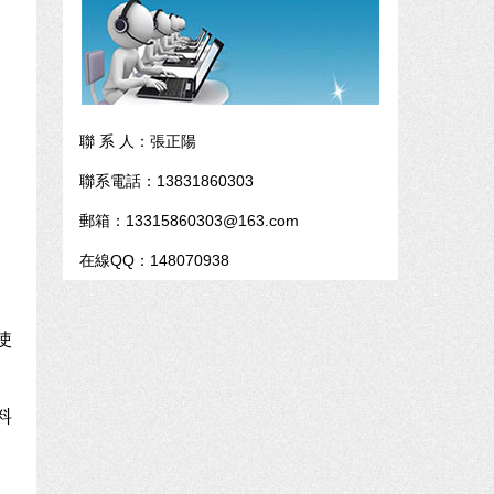
聯 系 人：張正陽
聯系電話：13831860303
郵箱：13315860303@163.com
在線QQ：148070938
使
料
。