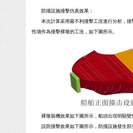
防撞設施撞擊仿真效果：
本次計算采用最不利撞擊工況進行分析，撞
性墻作為撞擊裸墩的工況，如下圖所示。
裸墩裝機效果如下圖所示，船頭出現明顯變
設防撞擊效果如下圖所示，防撞設施發生部