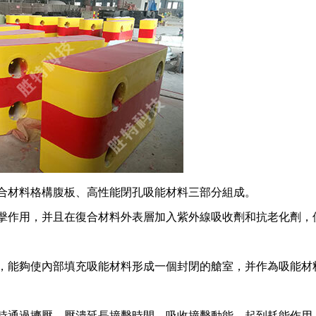
合材料格構腹板、高性能閉孔吸能材料三部分組成。
擊作用，并且在復合材料外表層加入紫外線吸收劑和抗老化劑，
，能夠使內部填充吸能材料形成一個封閉的艙室，并作為吸能材
時通過擠壓、壓潰延長撞擊時間，吸收撞擊動能，起到耗能作用