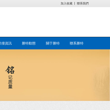
加入收藏
丨
聯系我們
防撞資訊
勝特動態
關于勝特
聯系勝特