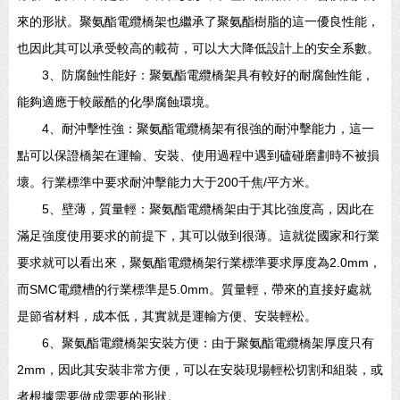
來的形狀。聚氨酯電纜橋架也繼承了聚氨酯樹脂的這一優良性能，
也因此其可以承受較高的載荷，可以大大降低設計上的安全系數。
3、防腐蝕性能好：聚氨酯電纜橋架具有較好的耐腐蝕性能，
能夠適應于較嚴酷的化學腐蝕環境。
4、耐沖擊性強：聚氨酯電纜橋架有很強的耐沖擊能力，這一
點可以保證橋架在運輸、安裝、使用過程中遇到磕碰磨劃時不被損
壞。行業標準中要求耐沖擊能力大于200千焦/平方米。
5、壁薄，質量輕：聚氨酯電纜橋架由于其比強度高，因此在
滿足強度使用要求的前提下，其可以做到很薄。這就從國家和行業
要求就可以看出來，聚氨酯電纜橋架行業標準要求厚度為2.0mm，
而SMC電纜槽的行業標準是5.0mm。質量輕，帶來的直接好處就
是節省材料，成本低，其實就是運輸方便、安裝輕松。
6、聚氨酯電纜橋架安裝方便：由于聚氨酯電纜橋架厚度只有
2mm，因此其安裝非常方便，可以在安裝現場輕松切割和組裝，或
者根據需要做成需要的形狀。