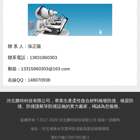
聯 系 人：張正陽
聯系電話：13831860303
郵箱：13315860303@163.com
在線QQ：148070938
河北
勝特科技
有限公司，專業生產柔性復合材料橋墩防撞、橋梁防
撞、防撞護舷等防撞設施的實力廠家，竭誠為您服務。
版權所有 ? 2017-2020 河北勝特科技有限公司 保留一切權利
地址：河北省衡水市冀州區省級高新技術開發區
冀ICP備17007361號-1