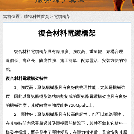
當前位置：
勝特科技首頁
>
電纜橋架
復合材料電纜橋架
復合材料電纜橋架具有應用廣、強度高、重量輕、結構合理、
造價低、壽命長、防腐性強、施工簡單、配線靈活、安裝方便的特
點。
復合材料電纜橋架特性
1、強度高：聚氨酯樹脂具有良好的物理性能，尤其是機械強
度，因此以聚氨酯樹脂為粘結劑制成的聚氨酯電纜橋架也具有良好
的機械強度，其縱向彎曲強度能夠720Mpa以上。
2、彈性好：聚氨酯樹脂具有較高的韌性，也可以稱為彈性，
在其短時間內承受超過其受壓極限的情況下，其并不象其它材料一
樣發生損壞，而是發生了彈性變形，在壓力撤消后，又會恢復其原