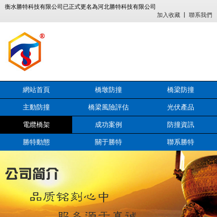
衡水勝特科技有限公司已正式更名為河北勝特科技有限公司
加入收藏
丨
聯系我們
網站首頁
橋墩防撞
橋梁防撞
主動防撞
橋梁風險評估
光伏產品
電纜橋架
成功案例
防撞資訊
勝特動態
關于勝特
聯系勝特