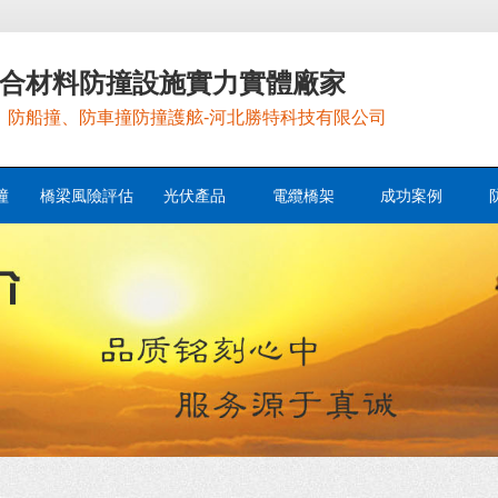
合材料防撞設施實力實體廠家
，防船撞、防車撞防撞護舷-河北勝特科技有限公司
撞
橋梁風險評估
光伏產品
電纜橋架
成功案例