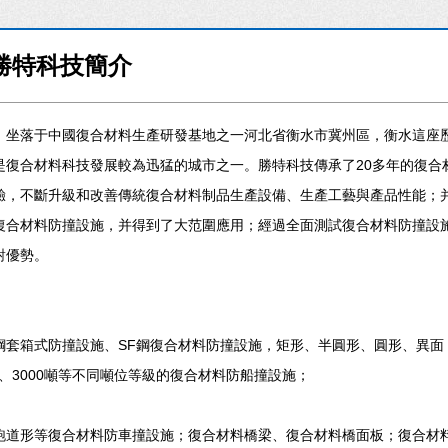
勝特科技簡介
）坐落于中國復合材料生產研發基地之一河北省衡水市冀州區，衡水這座
是復合材料科技發展較為迅猛的城市之一。勝特科技傳承了20多年的復合
驗，不斷升級和改善傳統復合材料制品生產設備、生產工藝與產品性能；
復合材料防撞設施，并得到了大范圍應用；經過全面測試復合材料防撞設
對優勢。
鋼套箱式防撞設施、SF鋼復合材料防撞設施，矩形、半圓形、圓形、異面
0噸、3000噸等不同噸位等級的復合材料防船撞設施；
跑道形等復合材料防車撞設施；復合材料橋梁、復合材料橋面板；復合材