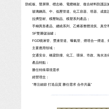
防眩板、聲屏障、標志樁、電纜橋架、復合材料防護設
玻璃鋼高、中、低壓管道、化工容器、塔器、成套
拉擠型材、模壓制品、模塑系列產品；
手糊異形產品、纏繞系列、乙烯基整體澆筑、真空
SF雙層儲油罐；
FGD噴淋管、漿液管道、曝氣管、煙塔合一煙道、煙囪等
主要應用領域：
交通安全、橋梁防撞、化工、環保、市政、海水淡
產品特點：
勝任特殊環境需求
經營理念：
“專注細節 打造品質 勝任需求 合作共贏”