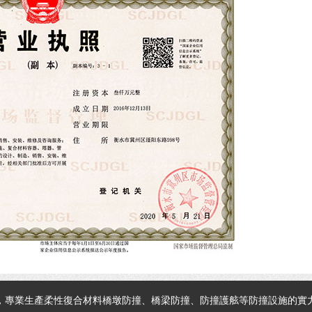
，專業生產柔性復合材料橋墩防撞、橋梁防撞、防撞護舷等防撞設施的實