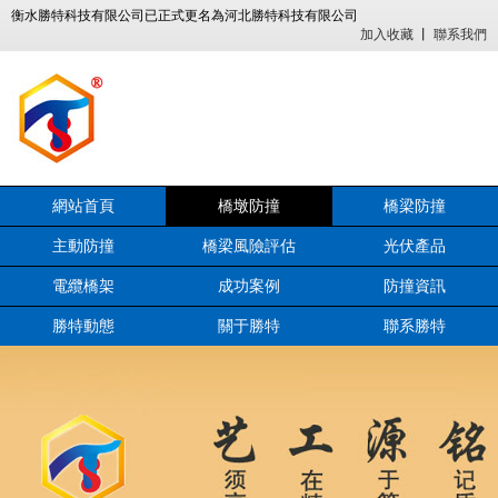
衡水勝特科技有限公司已正式更名為河北勝特科技有限公司
加入收藏
丨
聯系我們
網站首頁
橋墩防撞
橋梁防撞
主動防撞
橋梁風險評估
光伏產品
電纜橋架
成功案例
防撞資訊
勝特動態
關于勝特
聯系勝特