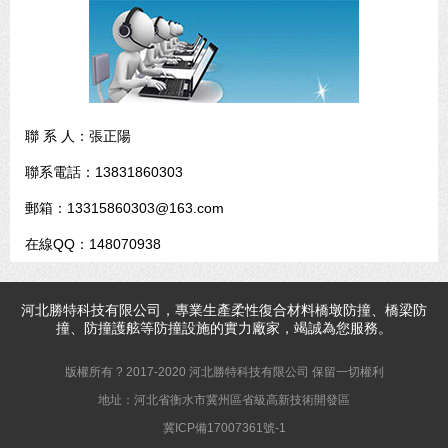
聯 系 人：張正陽
聯系電話：13831860303
郵箱：13315860303@163.com
在線QQ：148070938
河北
勝特科技
有限公司，專業生產柔性復合材料橋墩防撞、橋梁防
撞、防撞護舷等防撞設施的實力廠家，竭誠為您服務。
版權所有 ? 2017-2020 河北勝特科技有限公司 保留一切權利
地址：河北省衡水市冀州區省級高新技術開發區
冀ICP備17007361號-1