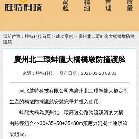
當前位置：
勝特科技首頁
>
成功案例
> 廣州北二環蚌龍大橋橋墩防撞
護舷
廣州北二環蚌龍大橋橋墩防撞護舷
來源：勝特科技
發布日期：2021-03-23 09:33
河北勝特科技有限公司為廣州北二環蚌龍大橋定制
生產的橋墩防撞護舷安裝完畢并投入使用。
蚌龍大橋為廣州北二環高速公路跨流溪河的大橋，
由跨徑組合4×30+35+50+35×30m預應力混凝土連續箱
梁組成。