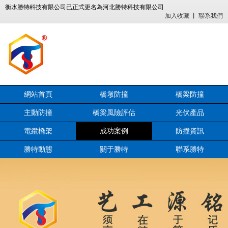
衡水勝特科技有限公司已正式更名為河北勝特科技有限公司
加入收藏
丨
聯系我們
網站首頁
橋墩防撞
橋梁防撞
主動防撞
橋梁風險評估
光伏產品
電纜橋架
成功案例
防撞資訊
勝特動態
關于勝特
聯系勝特