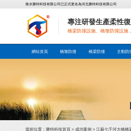
衡水勝特科技有限公司已正式更名為河北勝特科技有限公司
專注研發生產柔性復
橋梁防撞設施、橋墩防撞設施
網站首頁
橋墩防撞
橋梁防撞
主動防
當前位置：
勝特科技首頁
>
成功案例
> 江蘇七干河大橋橋