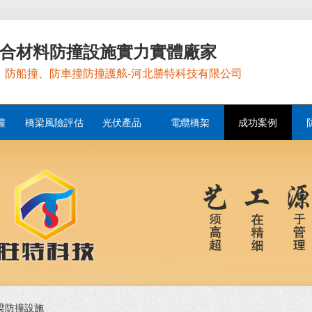
合材料防撞設施實力實體廠家
，防船撞、防車撞防撞護舷-河北勝特科技有限公司
撞
橋梁風險評估
光伏產品
電纜橋架
成功案例
梁防撞設施