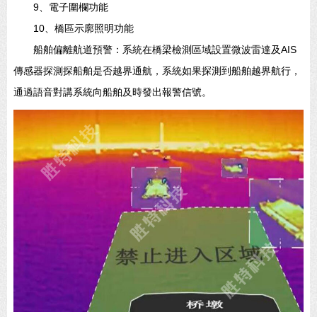
9、電子圍欄功能
10、橋區示廓照明功能
船舶偏離航道預警：系統在橋梁檢測區域設置微波雷達及AIS
傳感器探測探船舶是否越界通航，系統如果探測到船舶越界航行，
通過語音對講系統向船舶及時發出報警信號。