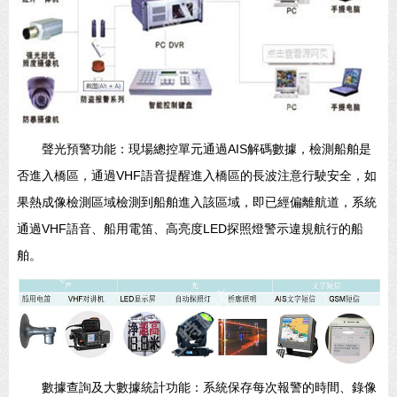
聲光預警功能：現場總控單元通過AIS解碼數據，檢測船舶是
否進入橋區，通過VHF語音提醒進入橋區的長波注意行駛安全，如
果熱成像檢測區域檢測到船舶進入該區域，即已經偏離航道，系統
通過VHF語音、船用電笛、高亮度LED探照燈警示違規航行的船
舶。
數據查詢及大數據統計功能：系統保存每次報警的時間、錄像