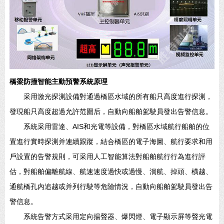
橋梁防撞智能主動預警系統原理
采用激光探測設備對通過橋區水域的所有船只高度進行探測，
發現船只高度超過允許范圍后，自動向船舶駕駛員發出告警信息。
系統采用雷達、AIS和光電等設備，對橋區水域航行船舶的位
置進行實時探測并連續跟蹤，結合橋區的電子海圖、航行要求和用
戶設置的告警規則，可采用人工智能算法對船舶航行行為進行評
估，對船舶偏離航線、航速速度過快或過慢、淌航、掉頭、橫越、
通航橋孔內追越或并列行駛等危險情況，自動向船舶駕駛員發出告
警信息。
系統告警方式采用定向揚聲器、爆閃燈、電子顯示屏等聲光電