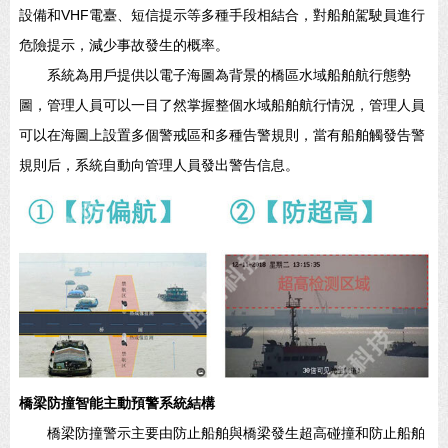
設備和VHF電臺、短信提示等多種手段相結合，對船舶駕駛員進行
危險提示，減少事故發生的概率。
系統為用戶提供以電子海圖為背景的橋區水域船舶航行態勢
圖，管理人員可以一目了然掌握整個水域船舶航行情況，管理人員
可以在海圖上設置多個警戒區和多種告警規則，當有船舶觸發告警
規則后，系統自動向管理人員發出警告信息。
橋梁防撞智能主動預警系統結構
橋梁防撞警示主要由防止船舶與橋梁發生超高碰撞和防止船舶