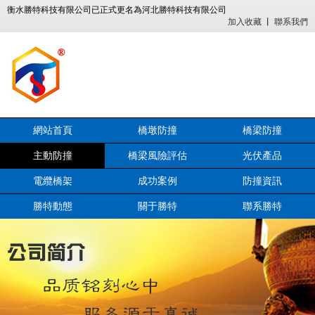
衡水勝特科技有限公司已正式更名為河北勝特科技有限公司
加入收藏
丨
聯系我們
網站首頁
橋墩防撞
橋梁防撞
主動防撞
橋梁風險評估
光伏產品
電纜橋架
成功案例
防撞資訊
勝特動態
關于勝特
聯系勝特