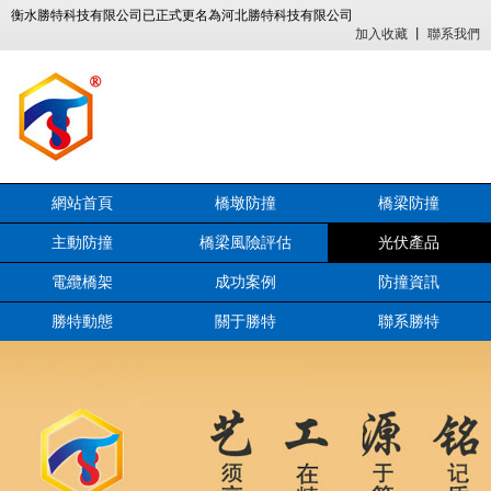
衡水勝特科技有限公司已正式更名為河北勝特科技有限公司
加入收藏
丨
聯系我們
網站首頁
橋墩防撞
橋梁防撞
主動防撞
橋梁風險評估
光伏產品
電纜橋架
成功案例
防撞資訊
勝特動態
關于勝特
聯系勝特