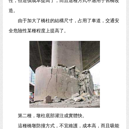
性，但造價成本提高了，而且這種方式不適用于舊橋改
造。
由于加大了橋柱的結構尺寸，占用了車道，交通安
全危險性某種程度上提高了。
第二種，墩柱底部灌注成實體快。
這種橋墩防撞方式，不宜維護，成本高，而且吸能