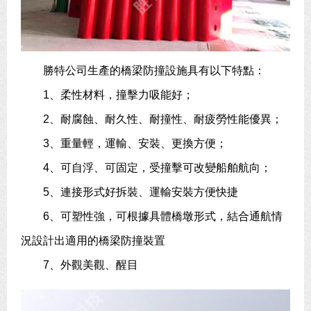
勝特公司生產的橋梁防撞設施具有以下特點：
1、柔性材料，撞擊力吸能好；
2、耐腐蝕、耐久性、耐撞性、耐疲勞性能優異；
3、重量輕，運輸、安裝、更換方便；
4、可自浮、可固定，受撞擊可改變船舶航向；
5、連接形式好拆裝、運輸安裝方便快捷
6、可塑性強，可根據具體橋墩形式，結合通航情
況設計出適用的橋梁防撞裝置
7、外觀美觀、醒目