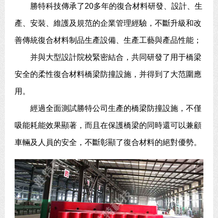
勝特科技傳承了20多年的復合材料研發、設計、生
產、安裝、維護及規范的企業管理經驗，不斷升級和改
善傳統復合材料制品生產設備、生產工藝與產品性能；
并與大型設計院校緊密結合，共同研發了用于橋梁
安全的柔性復合材料橋梁防撞設施，并得到了大范圍應
用。
經過全面測試勝特公司生產的橋梁防撞設施，不僅
吸能耗能效果顯著，而且在保護橋梁的同時還可以兼顧
車輛及人員的安全，不斷彰顯了復合材料的絕對優勢。