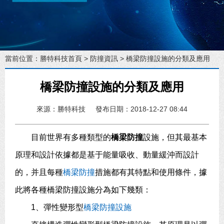
當前位置：
勝特科技首頁
>
防撞資訊
> 橋梁防撞設施的分類及應用
橋梁防撞設施的分類及應用
來源：勝特科技
發布日期：2018-12-27 08:44
目前世界有多種類型的
橋梁防撞
設施，但其最基本
原理和設計依據都是基于能量吸收、動量緩沖而設計
的，并且每種
橋梁防撞
措施都有其特點和使用條件，據
此將各種橋梁防撞設施分為如下幾類：
1、彈性變形型
橋梁防撞設施