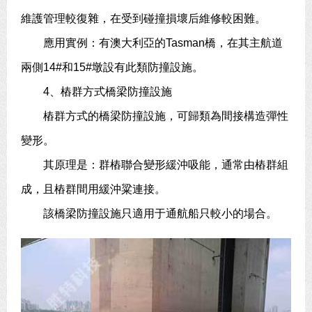
維護管理較復雜，在受到碰撞損壞后維修較困難。
應用實例：有澳大利亞的Tasman橋，在其主航道
兩側14#和15#墩設有此類防撞設施。
4、樁群方式橋梁防撞設施
樁群方式的橋梁防撞設施，可歸類為間接構造彈性
變形。
其原理是：群樁聯合變形緩沖吸能，通常由樁群組
成，且樁群間用緩沖粱連接。
該橋梁防撞設施只適用于通航船只較小的場合。