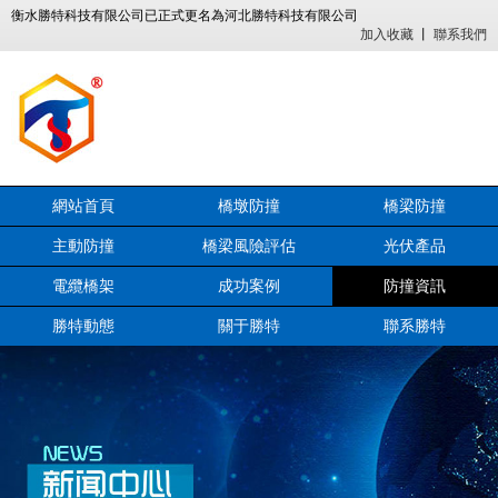
衡水勝特科技有限公司已正式更名為河北勝特科技有限公司
加入收藏
丨
聯系我們
網站首頁
橋墩防撞
橋梁防撞
主動防撞
橋梁風險評估
光伏產品
電纜橋架
成功案例
防撞資訊
勝特動態
關于勝特
聯系勝特