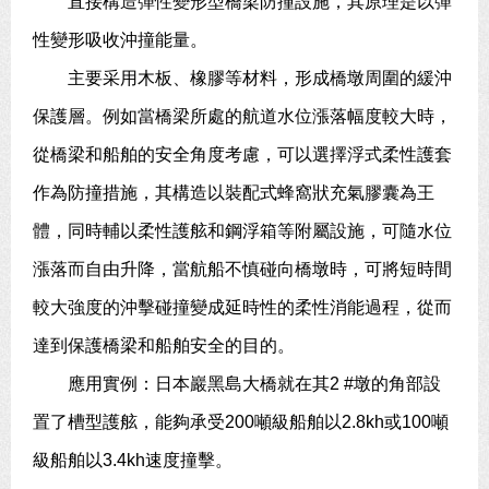
直接構造彈性變形型橋梁防撞設施，其原理是以彈
性變形吸收沖撞能量。
主要采用木板、橡膠等材料，形成橋墩周圍的緩沖
保護層。例如當橋梁所處的航道水位漲落幅度較大時，
從橋梁和船舶的安全角度考慮，可以選擇浮式柔性護套
作為防撞措施，其構造以裝配式蜂窩狀充氣膠囊為王
體，同時輔以柔性護舷和鋼浮箱等附屬設施，可隨水位
漲落而自由升降，當航船不慎碰向橋墩時，可將短時間
較大強度的沖擊碰撞變成延時性的柔性消能過程，從而
達到保護橋梁和船舶安全的目的。
應用實例：日本巖黑島大橋就在其2 #墩的角部設
置了槽型護舷，能夠承受200噸級船舶以2.8kh或100噸
級船舶以3.4kh速度撞擊。