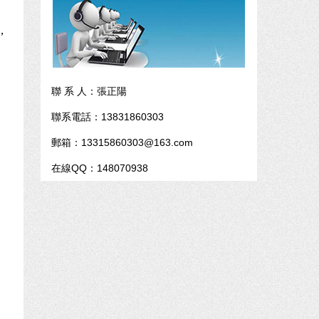
，
聯 系 人：張正陽
聯系電話：13831860303
郵箱：13315860303@163.com
在線QQ：148070938