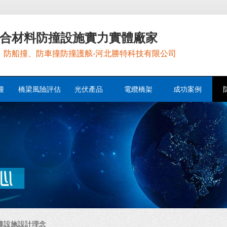
合材料防撞設施實力實體廠家
，防船撞、防車撞防撞護舷-河北勝特科技有限公司
撞
橋梁風險評估
光伏產品
電纜橋架
成功案例
撞設施設計理念