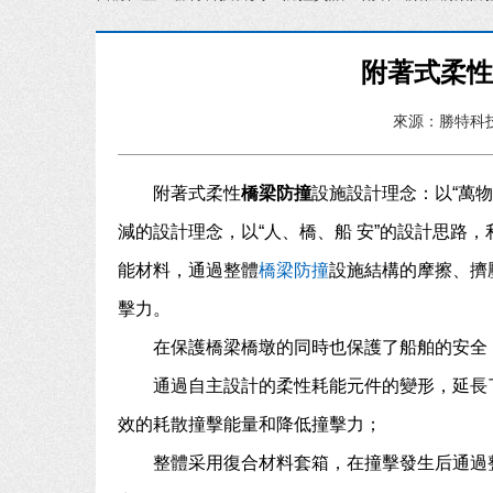
附著式柔
來源：勝特科
附著式柔性
橋梁防撞
設施設計理念：以“萬
減的設計理念，以“人、橋、船 安”的設計思路
能材料，通過整體
橋梁防撞
設施結構的摩擦、擠
擊力。
在保護橋梁橋墩的同時也保護了船舶的安全
通過自主設計的柔性耗能元件的變形，延長
效的耗散撞擊能量和降低撞擊力；
整體采用復合材料套箱，在撞擊發生后通過