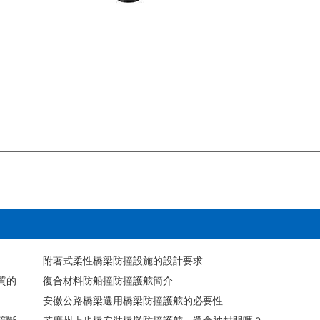
附著式柔性橋梁防撞設施的設計要求
...
復合材料防船撞防撞護舷簡介
安徽公路橋梁選用橋梁防撞護舷的必要性