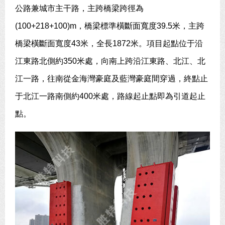
公路兼城市主干路，主跨橋梁跨徑為
(100+218+100)m，橋梁標準橫斷面寬度39.5米，主跨
橋梁橫斷面寬度43米，全長1872米。項目起點位于沿
江東路北側約350米處，向南上跨沿江東路、北江、北
江一路，往南從金海灣豪庭及藍灣豪庭間穿過，終點止
于北江一路南側約400米處，路線起止點即為引道起止
點。