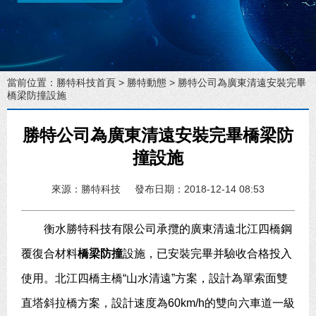
當前位置：
勝特科技首頁
>
勝特動態
> 勝特公司為廣東清遠安裝完畢
橋梁防撞設施
勝特公司為廣東清遠安裝完畢橋梁防
撞設施
來源：勝特科技
發布日期：2018-12-14 08:53
衡水勝特科技有限公司承攬的廣東清遠北江四橋鋼
覆復合材料
橋梁防撞
設施，已安裝完畢并驗收合格投入
使用。北江四橋主橋“山水清遠”方案，設計為單索面雙
直塔斜拉橋方案，設計速度為60km/h的雙向六車道一級