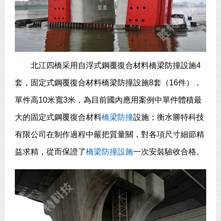
北江四橋采用自浮式鋼覆復合材料橋梁防撞設施4
套，固定式鋼覆復合材料橋梁防撞設施8套（16件），
單件高10米寬3米，為目前國內應用案例中單件體積最
大的固定式鋼覆復合材料
橋梁防撞
設施；衡水勝特科技
有限公司在制作過程中嚴把質量關，對各項尺寸細節精
益求精，從而保證了
橋梁防撞設施
一次安裝驗收合格。