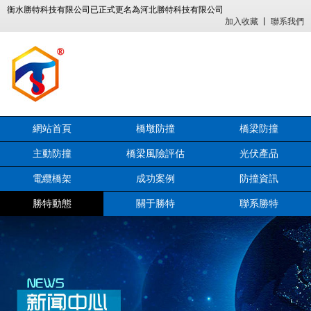
衡水勝特科技有限公司已正式更名為河北勝特科技有限公司
加入收藏
丨
聯系我們
網站首頁
橋墩防撞
橋梁防撞
主動防撞
橋梁風險評估
光伏產品
電纜橋架
成功案例
防撞資訊
勝特動態
關于勝特
聯系勝特