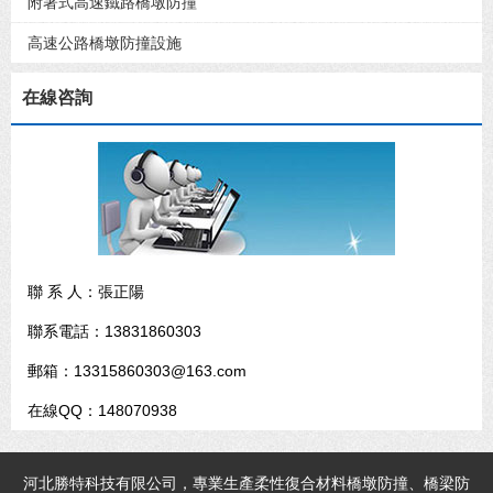
附著式高速鐵路橋墩防撞
高速公路橋墩防撞設施
在線咨詢
聯 系 人：張正陽
聯系電話：13831860303
郵箱：13315860303@163.com
在線QQ：148070938
河北
勝特科技
有限公司，專業生產柔性復合材料橋墩防撞、橋梁防