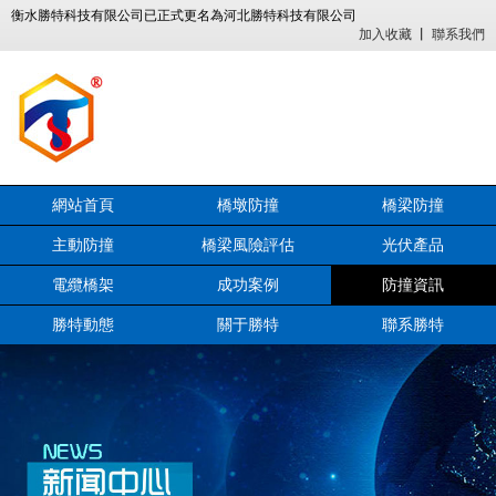
衡水勝特科技有限公司已正式更名為河北勝特科技有限公司
加入收藏
丨
聯系我們
網站首頁
橋墩防撞
橋梁防撞
主動防撞
橋梁風險評估
光伏產品
電纜橋架
成功案例
防撞資訊
勝特動態
關于勝特
聯系勝特