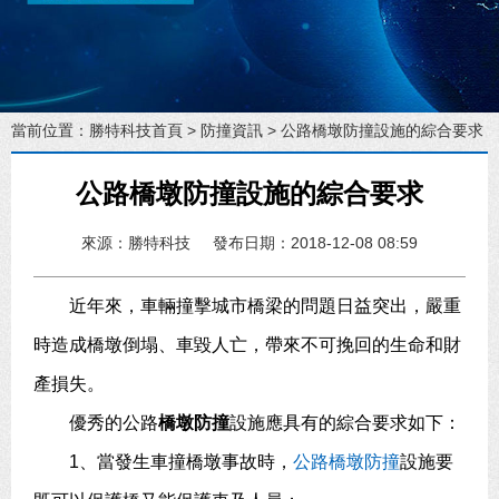
當前位置：
勝特科技首頁
>
防撞資訊
> 公路橋墩防撞設施的綜合要求
公路橋墩防撞設施的綜合要求
來源：勝特科技
發布日期：2018-12-08 08:59
近年來，車輛撞擊城市橋梁的問題日益突出，嚴重
時造成橋墩倒塌、車毀人亡，帶來不可挽回的生命和財
產損失。
優秀的公路
橋墩防撞
設施應具有的綜合要求如下：
1、當發生車撞橋墩事故時，
公路橋墩防撞
設施要