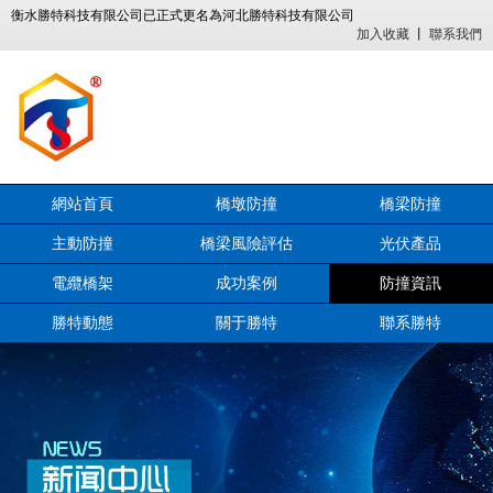
衡水勝特科技有限公司已正式更名為河北勝特科技有限公司
加入收藏
丨
聯系我們
網站首頁
橋墩防撞
橋梁防撞
主動防撞
橋梁風險評估
光伏產品
電纜橋架
成功案例
防撞資訊
勝特動態
關于勝特
聯系勝特