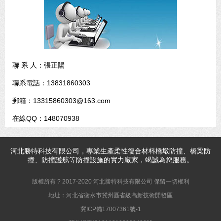
聯 系 人：張正陽
聯系電話：13831860303
郵箱：13315860303@163.com
在線QQ：148070938
河北
勝特科技
有限公司，專業生產柔性復合材料橋墩防撞、橋梁防
撞、防撞護舷等防撞設施的實力廠家，竭誠為您服務。
版權所有 ? 2017-2020 河北勝特科技有限公司 保留一切權利
地址：河北省衡水市冀州區省級高新技術開發區
冀ICP備17007361號-1