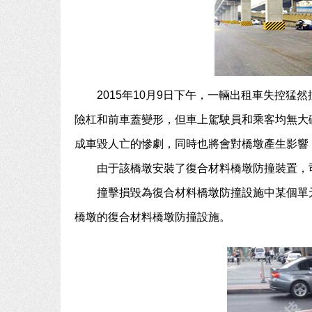
2015年10月9日下午，一輛出租車失控
險杠和前車蓋變形，但車上駕駛員和乘客均無大
成車毀人亡的慘劇，同時也將會對橋墩產生影響
由于該橋墩安裝了復合材料橋墩防撞裝置，
撞擊損毀為復合材料橋墩防撞設施中某個單
橋墩的復合材料橋墩防撞設施。