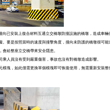
猛然撞向已安裝上復合材料互通立交橋墩防撞設施的橋墩，造成車輛
礙。要是按照當時的速度與撞擊角度，撞向未防護的橋墩很可能
，會給整座立交橋帶來安全隱患。
司乘人員沒有受到嚴重傷害，事故也沒有對橋墩造成影響。
元模塊，如此僅需更換單個模塊即可恢復使用，無需重新安裝整