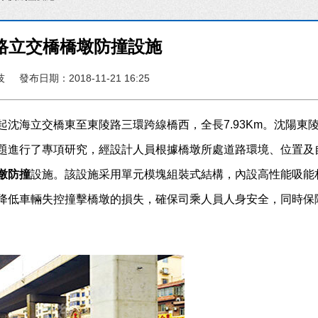
路立交橋橋墩防撞設施
技
發布日期：2018-11-21 16:25
沈海立交橋東至東陵路三環跨線橋西，全長7.93Km。沈陽東
題進行了專項研究，經設計人員根據橋墩所處道路環境、位置及
墩防撞
設施。該設施采用單元模塊組裝式結構，內設高性能吸能
降低車輛失控撞擊橋墩的損失，確保司乘人員人身安全，同時保