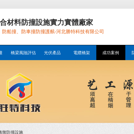
合材料防撞設施實力實體廠家
，防船撞、防車撞防撞護舷-河北勝特科技有限公司
撞
橋梁風險評估
光伏產品
電纜橋架
成功案例
橋墩防撞設施