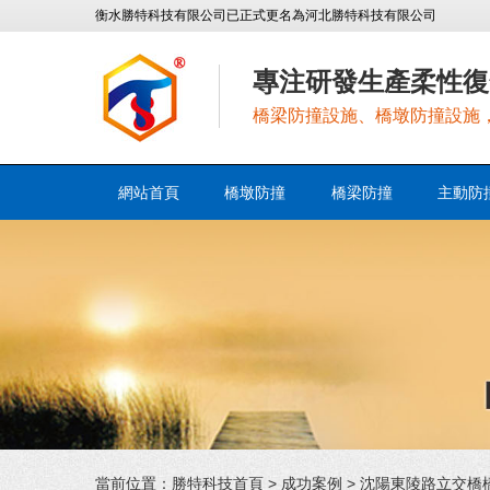
衡水勝特科技有限公司已正式更名為河北勝特科技有限公司
專注研發生產柔性復
橋梁防撞設施、橋墩防撞設施
網站首頁
橋墩防撞
橋梁防撞
主動防
當前位置：
勝特科技首頁
>
成功案例
> 沈陽東陵路立交橋