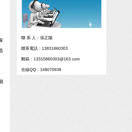
聯 系 人：張正陽
保
聯系電話：13831860303
造
郵箱：13315860303@163.com
在線QQ：148070938
個