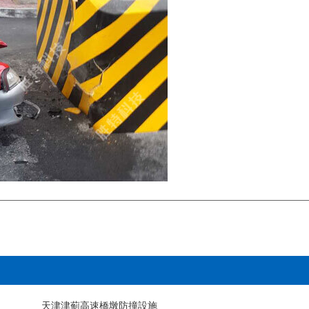
天津津薊高速橋墩防撞設施