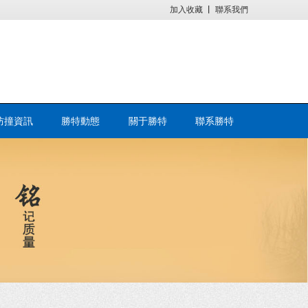
加入收藏
丨
聯系我們
防撞資訊
勝特動態
關于勝特
聯系勝特