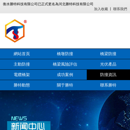
衡水勝特科技有限公司已正式更名為河北勝特科技有限公司
加入收藏
丨
聯系我們
網站首頁
橋墩防撞
橋梁防撞
主動防撞
橋梁風險評估
光伏產品
電纜橋架
成功案例
防撞資訊
勝特動態
關于勝特
聯系勝特