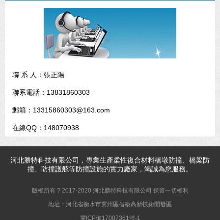
聯 系 人：張正陽
聯系電話：13831860303
郵箱：13315860303@163.com
在線QQ：148070938
河北
勝特科技
有限公司，專業生產柔性復合材料橋墩防撞、橋梁防
撞、防撞護舷等防撞設施的實力廠家，竭誠為您服務。
版權所有 ? 2017-2020 河北勝特科技有限公司 保留一切權利
地址：河北省衡水市冀州區省級高新技術開發區
冀ICP備17007361號-1