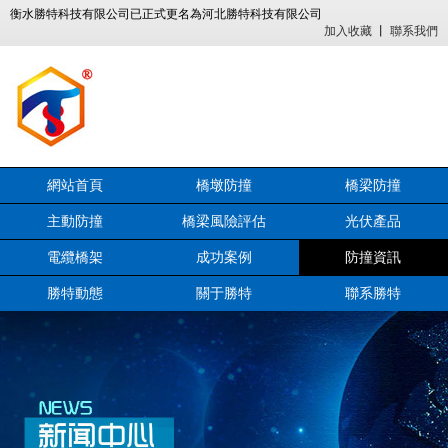
衡水勝特科技有限公司已正式更名為河北勝特科技有限公司
加入收藏
丨
聯系我們
網站首頁
橋墩防撞
橋梁防撞
主動防撞
橋梁風險評估
光伏產品
電纜橋架
成功案例
防撞資訊
勝特動態
關于勝特
聯系勝特