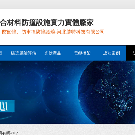
合材料防撞設施實力實體廠家
，防船撞、防車撞防撞護舷-河北勝特科技有限公司
撞
橋梁風險評估
光伏產品
電纜橋架
成功案例
用有哪些？