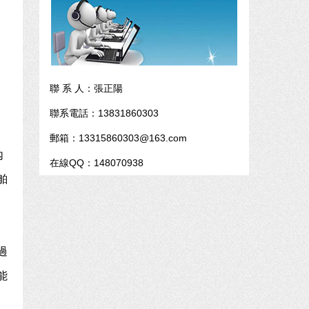
聯 系 人：張正陽
聯系電話：13831860303
郵箱：13315860303@163.com
內
在線QQ：148070938
舶
過
能